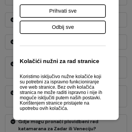
Gdje kupiti vinjetu za plovilo?
Gdje se izdaju ribolovne dozvole?
Gdje dobiti informacije o sidrenju u
Vinkuranskoj vali ili uvali Soline?
Gdje kupiti karte za katamaran za Zadar ili
Veneciju?
Gdje mogu pronaći plovidbeni red
katamarana za Zadar ili Veneciju?