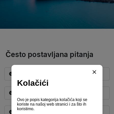
Često postavljana pitanja
Gdje se predaje zahtjev za vez?
Gdje polagati ispit za voditelja brodice?
Gdje registrirati i upisati plovilo?