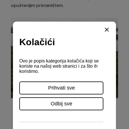
opuštenijim pristaništem.