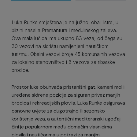
Luka Runke smještena je na južnoj obali Istre, u
blizini naselja Premantura i medulinskog zaljeva.
Ova mala lučica ima ukupno 83 veza, od čega su
30 vezovi na sidrištu namijenjeni nautičkom
turizmu. Obalni vezovi broje 45 komunalnih vezova
za lokalno stanovništvo i 8 vezova za ribarske
brodice.
Prostor luke obuhvaća pristanišni gat, kameni mol i
uređene sidrene pozicije za siguran privez manjih
brodica i rekreacijskih plovila. Luka Runke osigurava
osnovne uvjete za dugotrajno ili sezonsko
korištenje veza, a autentični mediteranski ugođaj
čini je popularnom među domaćim vlasnicima
plovila i nautičarima u potrazi za manjim,