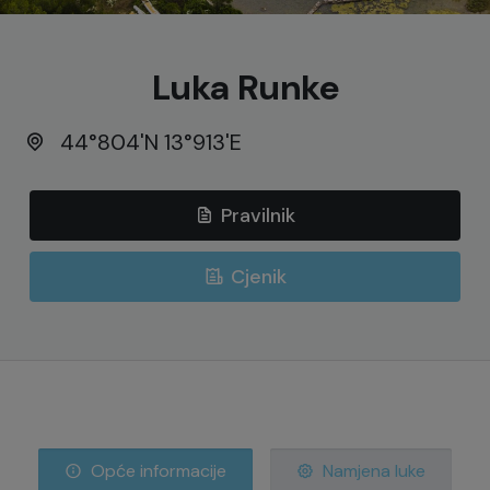
Luka Runke
44°804'N 13°913'E
Pravilnik
Cjenik
Opće informacije
Namjena luke