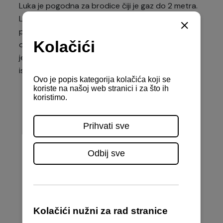
Luka je pogodna za brodice čiji je gaz do 2 metra.
Luka raspolaže s pet pontonskih gatova, s
planiranim proširenjem na ukupno
osam pontonskih gatova. Trenutni kapacitet luke
je oko 150 vezova. Plovila se mogu vezivati
isključivo na ugovorene stalne vezove.