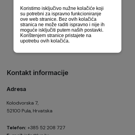
Kontakt informacije
Adresa
Kolodvorska 7,
52100 Pula, Hrvatska
Telefon:
+385 52 208 727