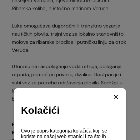
naseljem Verudela, sjeveroistočno lučicom
Ribarska koliba, a istočno marinom Veruda.
Luka omogućava dugoročni ili tranzitno vezanje
nautičkih plovila, trajni vez za lokalno stanovništo,
molove za ribarske brodice i putničku liniju za otok
Veruda.
U luci su na raspolaganju voda i struja, odlaganje
otpada, pomoć pri privezu, dizalica. Dostpan je i
suhi vez za potrebe održavanja plovila. Sadržaji u
luci uklučuju recepciju, sanitarni čvor, parking i
buffet Bunarina.
Nautički vezovi:
290
Komunalni vezovi:
300