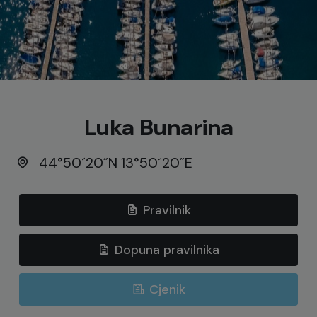
Luka Bunarina
44°50´20˝N 13°50´20˝E
Pravilnik
Dopuna pravilnika
Cjenik