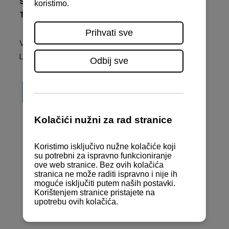
Sidrenje:
Nije dozvoljeno
Tranzitni vez:
Dozvoljen
Više informacija saznajte na službenim stranicama
Luke Bunarina:
www.bunarinalup.com