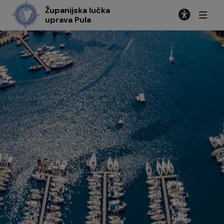
Županijska lučka
uprava Pula