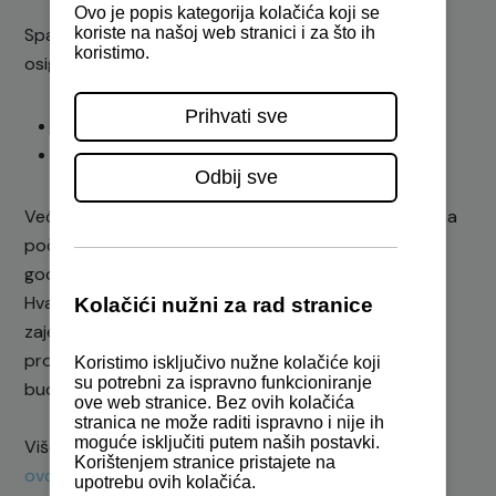
Spajanjem dva kraka lukobrana u jedinstvenu cjelinu
osigurat će se:
veća zaštita od nevremena,
bolji uvjeti za putnički, teretni i nautički promet.
Već idući tjedan uvodimo izvođača radova u posao, a
početak glavne faze projekta slijedi u siječnju 2026.
godine.
Hvala
Glasu Istre
na sjajnoj organizaciji i prilici da
zajedno s kolegama iz državnih institucija, županije i
prometnog sektora razgovaramo o prometnoj
budućnosti Istre.
Više o projektu i porukama s konferencije pročitajte
ovdje
.