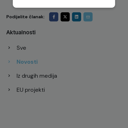
Podijelite članak:
Aktualnosti
Sve
Novosti
Iz drugih medija
EU projekti