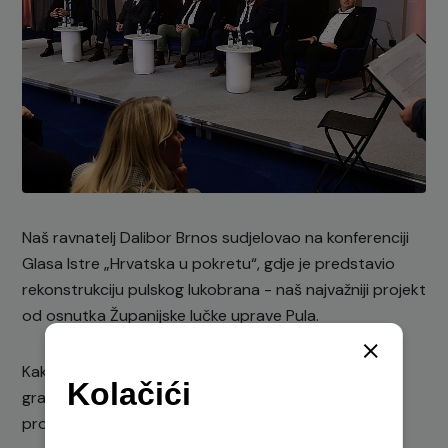
Naš ravnatelj Dalibor Brnos sudjelovao na konferenciji
Glasa Istre „Hrvatska u pokretu“, gdje je predstavio
rekonstrukciju pulskog lukobrana - naš najvažniji projekt
od osnutka Županijske lučke uprave Pula.
Kako je i sam istaknuo, ovaj projekt nije samo
građevinski zahvat, već ulaganje u sigurnost, bolju
prometnu povezanost i dugoročnu otpornost luke.