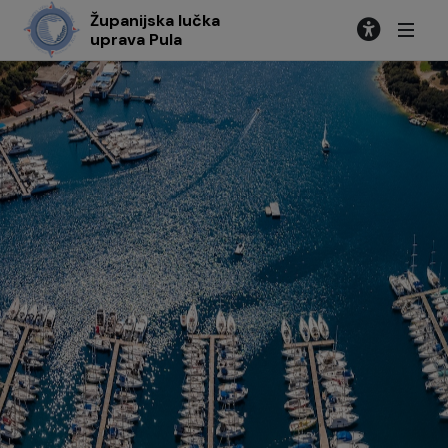
Županijska lučka
uprava Pula