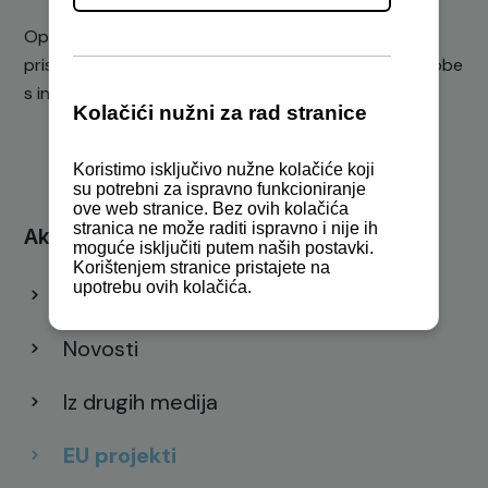
Opći cilj projekta DANOVA NEXT je unaprijediti
pristupačnost prijevoza u dunavskoj regiji za sve osobe
s invaliditetom …
Aktualnosti
Sve
Novosti
Iz drugih medija
EU projekti