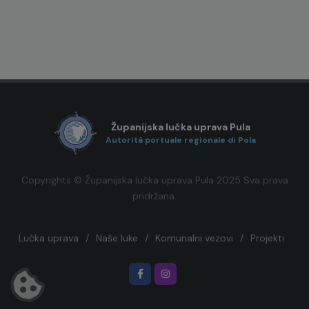
Županijska lučka uprava Pula
Autorità portuale regionale di Pola
Copyrights © Županijska lučka uprava Pula 2025 Sva prava
pridržana.
Lučka uprava
/
Naše luke
/
Komunalni vezovi
/
Projekti